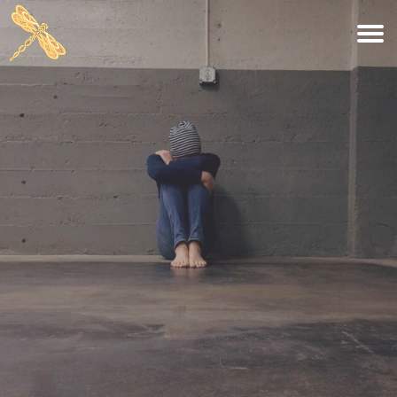
BLOGS
KINDEREN
RETRAITES
RETRAITE: KLEURRIJK JEZELF ZIJN